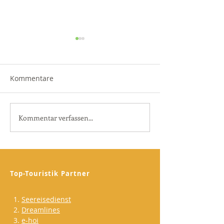
Kommentare
Von unterwegs 
Kommentar verfassen...
Einen professionellen
Blog erstellen
Top-Touristik Partner
Seereisedienst
Dreamlines
e-hoi