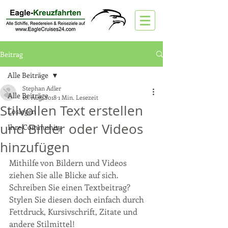
Beitrag
Alle Beiträge
Stephan Adler
Alle Beiträge
16. Aug. 2018
1 Min. Lesezeit
Stilvollen Text erstellen
Loslegen
und Bilder oder Videos
Ihre Community
hinzufügen
Mithilfe von Bildern und Videos 
ziehen Sie alle Blicke auf sich. 
Schreiben Sie einen Textbeitrag? 
Stylen Sie diesen doch einfach durch 
Fettdruck, Kursivschrift, Zitate und 
andere Stilmittel! 