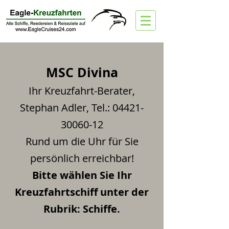
MSC Divina
Ihr Kreuzfahrt-Berater,
Stephan Adler, Tel.:
04421-
30060-12
Rund um die Uhr für Sie
persönlich erreichbar!
Bitte wählen Sie Ihr
Kreuzfahrtschiff unter der
Rubrik: Schiffe.