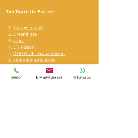
Top-Touristik Partner
Seereisedienst
Dreamlines
e-hoi
ETI Reisen
DERTOUR - Kreuzfahrten
ab-in-den-urlaub.de
Travador - Minikreuzfahrt
Berge&Meer
Telefon
E-Mail-Adresse
Whatsapp
TravelScout24.de
nicko cruises Flussreisen
Top-Fahrgebiete