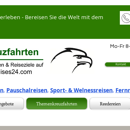
leben - Bereisen Sie die Welt mit dem
Mo-Fr 8-
Kontakt
en
,
Pauschalreisen
,
Sport- & Welnessreisen
,
Fernr
ngebote
Themenkreuzfahrten
Reedereien