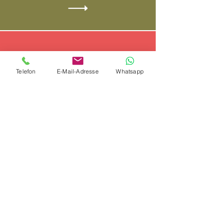
Top-Empfehlungen
Telefon
E-Mail-Adresse
Whatsapp
1.
Last Minute Kreuzfahrten
2.
Familienkreuzfahrten
3.
Kreuzfahrten mit Flug
4.
Luxuskreuzfahrten
5.
Kreuzfahrten für Single
6.
All Inclusive Kreuzfahrten
7.
Expeditionskreuzfahrten
8.
Segelkreuzfahrten
9.
Flusskreuzfahrten
10.
Kreuzfahrt Schnäppchen