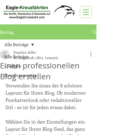
Beitrag
Alle Beiträge
Stephan Adler
Alle Beiträge
16. Aug. 2018
1 Min. Lesezeit
Einen professionellen
Loslegen
Blog erstellen
Ihre Community
Verwenden Sie eines der 8 schönen 
Layouts für Ihren Blog. Ob moderner 
Postkartenlook oder redaktioneller 
Stil – es ist für jeden etwas dabei.
Wählen Sie in den Einstellungen ein 
Layout für Ihren Blog-Feed, das ganz 