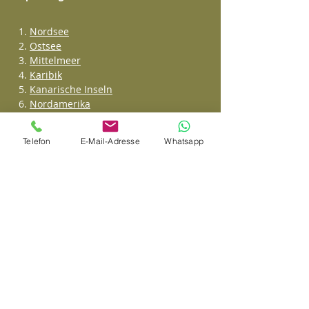
Nordsee
Ostsee
Mittelmeer
Karibik
Kanarische Inseln
Nordamerika
Asien
Orient u. Emirate
Telefon
E-Mail-Adresse
Whatsapp
Transatlantik
Weltreise
Top-Empfehlungen
1.
Last Minute Kreuzfahrten
2.
Familienkreuzfahrten