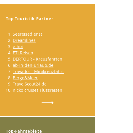
Top-Touristik Partner
Seereisedienst
Dreamlines
e-hoi
ETI Reisen
DERTOUR - Kreuzfahrten
ab-in-den-urlaub.de
Travador - Minikreuzfahrt
Berge&Meer
TravelScout24.de
nicko cruises Flussreisen
Top-Fahrgebiete