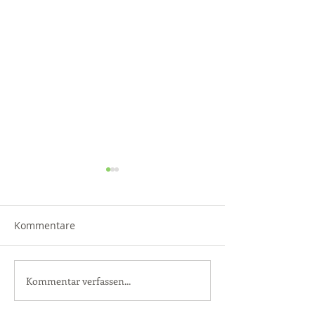
Kommentare
Von unterwegs 
Kommentar verfassen...
Einen professionellen
Blog erstellen